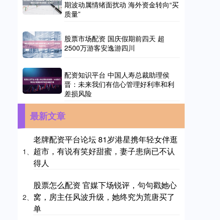
期波动属情绪面扰动 海外资金转向“买
质量”
股票市场配资 国庆假期前四天 超
2500万游客安逸游四川
配资知识平台 中国人寿总裁助理侯
晋：未来我们有信心管理好利率和利
差损风险
最新文章
老牌配资平台论坛 81岁港星携年轻女伴逛
超市，有说有笑好甜蜜，妻子患病已不认
1、
得人
股票怎么配资 官媒下场锐评，句句戳她心
窝，房主任风波升级，她终究为荒唐买了
2、
单