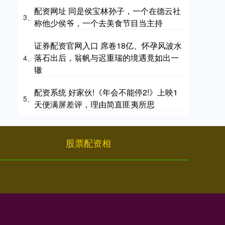
配资网址 同是侯宝林孙子，一个在德云社
3、
称他少侯爷，一个去美食节目当主持
证券配资官网入口 席卷18亿、怀孕风波水
落石出后，翁帆与迟重瑞的境遇竟如出一
4、
辙
配资系统 好家伙!《年会不能停2!》上映1
5、
天便满屏差评，理由简直匪夷所思
股票配资相